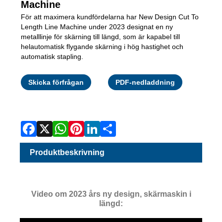
Machine
För att maximera kundfördelarna har New Design Cut To
Length Line Machine under 2023 designat en ny
metalllinje för skärning till längd, som är kapabel till
helautomatisk flygande skärning i hög hastighet och
automatisk stapling.
Facebook
X
WhatsAp
Pinterest
LinkedI
Share
Skicka förfrågan
PDF-nedladdning
Produktbeskrivning
Video om 2023 års ny design, skärmaskin i
längd: