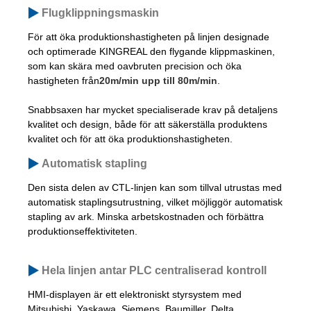
Flugklippningsmaskin
För att öka produktionshastigheten på linjen designade
och optimerade KINGREAL den flygande klippmaskinen,
som kan skära med oavbruten precision och öka
hastigheten från
20m/min upp till 80m/min
.
Snabbsaxen har mycket specialiserade krav på detaljens
kvalitet och design, både för att säkerställa produktens
kvalitet och för att öka produktionshastigheten.
Automatisk stapling
Den sista delen av CTL-linjen kan som tillval utrustas med
automatisk staplingsutrustning, vilket möjliggör automatisk
stapling av ark. Minska arbetskostnaden och förbättra
produktionseffektiviteten.
Hela linjen antar PLC centraliserad kontroll
HMI-displayen är ett elektroniskt styrsystem med
Mitsubishi, Yaskawa, Siemens, Baumiller, Delta,