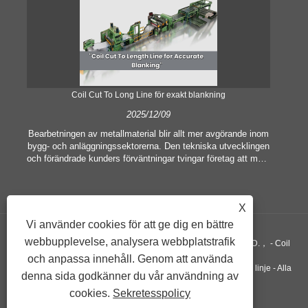
Coil Cut To Long Line för exakt blankning
2025/12/09
Bearbetningen av metallmaterial blir allt mer avgörande inom
bygg- och anläggningssektorerna. Den tekniska utvecklingen
och förändrade kunders förväntningar tvingar företag att möta
he
allt högre tillverkningskriterier och kvalitetskrav.
av 
Konventionella handbearbetningstekniker är inte längre
mas
tillräckliga för att tillfredsställa behoven hos modern industri,
me
X
särskilt i strävan efter stor noggrannhet och effektivitet.
Därför har spolen skuren till längdlinjen uppstått som en
omr
Vi använder cookies för att ge dig en bättre
spolbearbetningsutrustning.
webbupplevelse, analysera webbplatstrafik
Upphovsrätt ©GUANGZHOU KINGREAL MACHINERY CO., LTD.， - Coil
och anpassa innehåll. Genom att använda
Sliting Machine, Coil Cut To Längd Machine, Metall skär i längd linje - Alla
denna sida godkänner du vår användning av
cookies.
Sekretesspolicy
rättigheter reserverade