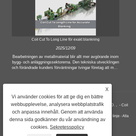
Coil Cut To Long Line för exakt blankning
2025/12/09
Bearbetningen av metallmaterial blir allt mer avgörande inom
bygg- och anläggningssektorerna. Den tekniska utvecklingen
och förändrade kunders förväntningar tvingar företag att möta
he
allt högre tillverkningskriterier och kvalitetskrav.
av 
Konventionella handbearbetningstekniker är inte längre
mas
tillräckliga för att tillfredsställa behoven hos modern industri,
me
X
särskilt i strävan efter stor noggrannhet och effektivitet.
Därför har spolen skuren till längdlinjen uppstått som en
omr
Vi använder cookies för att ge dig en bättre
spolbearbetningsutrustning.
webbupplevelse, analysera webbplatstrafik
Upphovsrätt ©GUANGZHOU KINGREAL MACHINERY CO., LTD.， - Coil
och anpassa innehåll. Genom att använda
Sliting Machine, Coil Cut To Längd Machine, Metall skär i längd linje - Alla
denna sida godkänner du vår användning av
cookies.
Sekretesspolicy
rättigheter reserverade