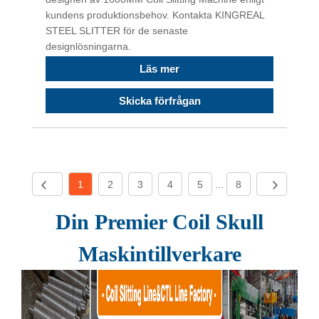
kundens produktionsbehov. Kontakta KINGREAL
STEEL SLITTER för de senaste
designlösningarna.
Läs mer
Skicka förfrågan
1
2
3
4
5
...
8
Din Premier Coil S
kull
Maskintillverkare