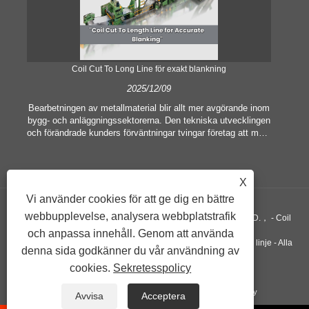
Coil Cut To Long Line för exakt blankning
2025/12/09
Bearbetningen av metallmaterial blir allt mer avgörande inom
bygg- och anläggningssektorerna. Den tekniska utvecklingen
och förändrade kunders förväntningar tvingar företag att möta
he
allt högre tillverkningskriterier och kvalitetskrav.
av 
Konventionella handbearbetningstekniker är inte längre
mas
tillräckliga för att tillfredsställa behoven hos modern industri,
me
X
särskilt i strävan efter stor noggrannhet och effektivitet.
Därför har spolen skuren till längdlinjen uppstått som en
omr
Vi använder cookies för att ge dig en bättre
spolbearbetningsutrustning.
webbupplevelse, analysera webbplatstrafik
Upphovsrätt ©GUANGZHOU KINGREAL MACHINERY CO., LTD.， - Coil
och anpassa innehåll. Genom att använda
Sliting Machine, Coil Cut To Längd Machine, Metall skär i längd linje - Alla
denna sida godkänner du vår användning av
cookies.
Sekretesspolicy
rättigheter reserverade
Länkar
Sitemap
RSS
XML
Privacy Policy
Avvisa
Acceptera