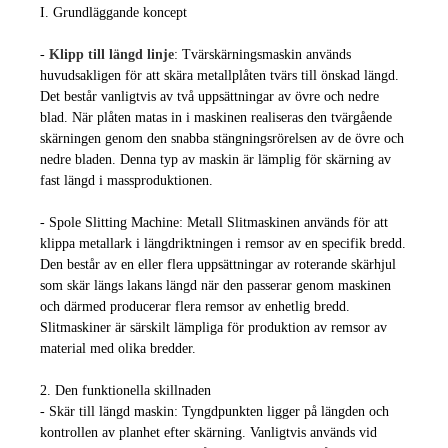
I. Grundläggande koncept
-
Klipp till längd linje
: Tvärskärningsmaskin används
huvudsakligen för att skära metallplåten tvärs till önskad längd.
Det består vanligtvis av två uppsättningar av övre och nedre
blad. När plåten matas in i maskinen realiseras den tvärgående
skärningen genom den snabba stängningsrörelsen av de övre och
nedre bladen. Denna typ av maskin är lämplig för skärning av
fast längd i massproduktionen.
- Spole Slitting Machine: Metall Slitmaskinen används för att
klippa metallark i längdriktningen i remsor av en specifik bredd.
Den består av en eller flera uppsättningar av roterande skärhjul
som skär längs lakans längd när den passerar genom maskinen
och därmed producerar flera remsor av enhetlig bredd.
Slitmaskiner är särskilt lämpliga för produktion av remsor av
material med olika bredder.
2. Den funktionella skillnaden
- Skär till längd maskin: Tyngdpunkten ligger på längden och
kontrollen av planhet efter skärning. Vanligtvis används vid