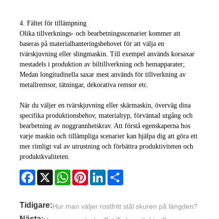
4. Fältet för tillämpning
Olika tillverknings- och bearbetningsscenarier kommer att
baseras på materialhanteringsbehovet för att välja en
tvärskjuvning eller slingmaskin. Till exempel används korsaxar
mestadels i produktion av biltillverkning och hemapparater;
Medan longitudinella saxar mest används för tillverkning av
metallremsor, tätningar, dekorativa remsor etc.
När du väljer en tvärskjuvning eller skärmaskin, överväg dina
specifika produktionsbehov, materialtyp, förväntad utgång och
bearbetning av noggrannhetskrav. Att förstå egenskaperna hos
varje maskin och tillämpliga scenarier kan hjälpa dig att göra ett
mer rimligt val av utrustning och förbättra produktiviteten och
produktkvaliteten.
Facebook
X
WhatsApp
Pinterest
LinkedIn
Share
Tidigare:
Hur man väljer rostfritt stål skuren på längden?
Nästa: