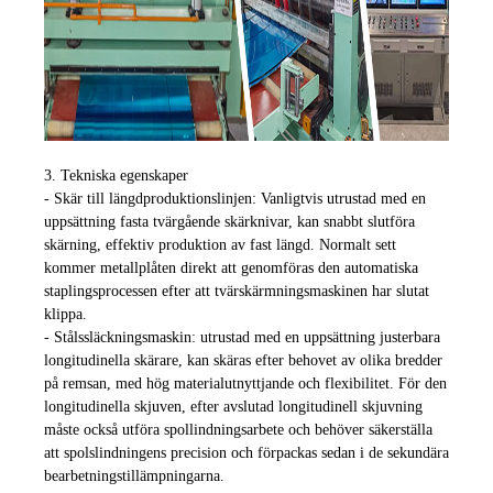
3. Tekniska egenskaper
- Skär till längdproduktionslinjen: Vanligtvis utrustad med en
uppsättning fasta tvärgående skärknivar, kan snabbt slutföra
skärning, effektiv produktion av fast längd. Normalt sett
kommer metallplåten direkt att genomföras den automatiska
staplingsprocessen efter att tvärskärmningsmaskinen har slutat
klippa.
- Stålssläckningsmaskin: utrustad med en uppsättning justerbara
longitudinella skärare, kan skäras efter behovet av olika bredder
på remsan, med hög materialutnyttjande och flexibilitet. För den
longitudinella skjuven, efter avslutad longitudinell skjuvning
måste också utföra spollindningsarbete och behöver säkerställa
att spolslindningens precision och förpackas sedan i de sekundära
bearbetningstillämpningarna.