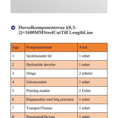
Huvudkomponenterna i
(0,3-
2)×1600MM
S
teel
C
ut
Till L
engthLine
Inga
Komponentnamn
Antal
1
Spolelastande bil
1 enhet
2
Hydraulisk decoiler
1 enhet
3
Slinga
2 enheter
4
Sidostyrenhet
1 enhet
5
Plattång maskin
2 Enhet
6
Klippmaskin med hög precision
1 enhet
7
Transport
T
kunna
1 enhet
8
Pneumatisk
S
kryssa
1 enhet