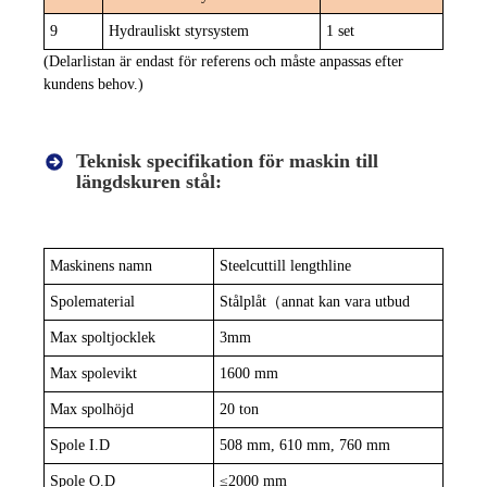
9
Hydrauliskt styrsystem
1 set
(Delarlistan är endast för referens och måste anpassas efter
kundens behov.)
Teknisk specifikation för maskin till
längdskuren stål:
Maskinens namn
S
teel
c
ut
till l
ength
l
ine
Spolematerial
Stålplåt
（
annat kan vara utbud
Max spoltjocklek
3
mm
Max spolevikt
1
600 mm
Max spolhöjd
2
0 ton
Spole I.D
508 mm, 610 mm, 760 mm
Spole O.D
≤
2000 mm