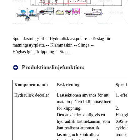
Spolarlastningsbil -- Hydraulisk avspolare -- Beslag för
matningsstyrplatta -- Klämmaskin -- Slinga --
Höghastighetsklippning -- Stapel
Produktionslinjefunktion:
Komponentnamn
Beskrivning
Specifikatio
Hydraulisk decoiler
Lastsektionen används för att
1. effekt: 7
mata in plåten i klippmaskinen
för klippning.
2.
Den använder vanligtvis en
Hastighetsred
hydraulisk lastmekanism, som
X95 tvåstegs
kan realisera automatisk
cykloidal pin
lastning och kontrollera
reducer