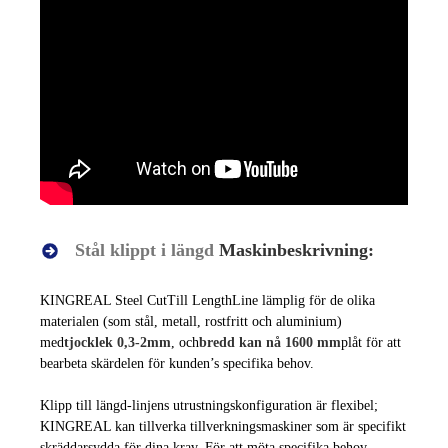
Stål klippt i längd
Maskinbeskrivning:
KINGREAL Steel C
ut
Till L
engthLine
lämplig för de olika
materialen (som stål, metall, rostfritt och aluminium)
med
tjocklek 0,3-2mm
, och
bredd kan nå 1600 mm
plåt för att
bearbeta skärdelen för kunden
’
s specifika behov.
Klipp till längd-linjens utrustningskonfiguration är flexibel;
KINGREAL kan tillverka tillverkningsmaskiner som är specifikt
skräddarsydda för dina krav. För att möta specifika behov