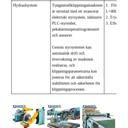
Hydraulsystem
Tungmetallklippningsmaskinen
1.
Flöde:
är utrustad med ett avancerat
L=40L/min
elektriskt styrsystem, inklusive
2.
Tryck: P=
PLC-styrenhet,
3.
Effekt: 7
pekskärmsoperatörsgränssnitt
och sensorer.
Genom styrsystemet kan
automatisk drift och
övervakning av maskinen
realiseras, och
klippningsparametrarna kan
justeras för att säkerställa
stabiliteten och säkerheten för
klippningsprocessen.