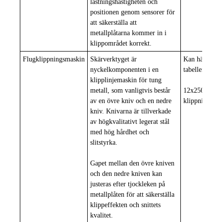
lastningshastigheten och
positionen genom sensorer för
att säkerställa att
metallplåtarna kommer in i
klippområdet korrekt.
Flugklippningsmaskin
Skärverktyget är
Kan hänvisa ti
nyckelkomponenten i en
tabellen ovan
klipplinjemaskin för tung
metall, som vanligtvis består
12x2500 hydr
av en övre kniv och en nedre
klippning 2
kniv. Knivarna är tillverkade
av högkvalitativt legerat stål
med hög hårdhet och
slitstyrka.
Gapet mellan den övre kniven
och den nedre kniven kan
justeras efter tjockleken på
metallplåten för att säkerställa
klippeffekten och snittets
kvalitet.