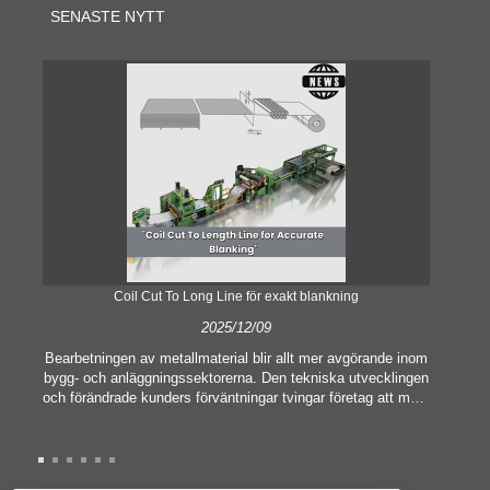
SENASTE NYTT
Coil Cut To Long Line för exakt blankning
2025/12/09
Bearbetningen av metallmaterial blir allt mer avgörande inom
bygg- och anläggningssektorerna. Den tekniska utvecklingen
och förändrade kunders förväntningar tvingar företag att möta
he
allt högre tillverkningskriterier och kvalitetskrav.
av 
Konventionella handbearbetningstekniker är inte längre
mas
tillräckliga för att tillfredsställa behoven hos modern industri,
me
särskilt i strävan efter stor noggrannhet och effektivitet.