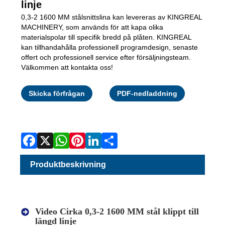
linje
0,3-2 1600 MM stålsnittslina kan levereras av KINGREAL
MACHINERY, som används för att kapa olika
materialspolar till specifik bredd på plåten. KINGREAL
kan tillhandahålla professionell programdesign, senaste
offert och professionell service efter försäljningsteam.
Välkommen att kontakta oss!
Facebook
X
WhatsAp
Pinterest
LinkedI
Share
Skicka förfrågan
PDF-nedladdning
Produktbeskrivning
Vid
eo Cirka 0,3-2 1600 MM stål klippt till
längd linje