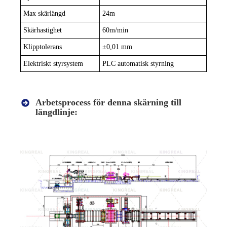
Max skärlängd
24m
Skärhastighet
60m/min
Klipptolerans
±
0,01 mm
Elektriskt styrsystem
PLC automatisk styrning
Arbetsprocess för denna skärning till
längdlinje: