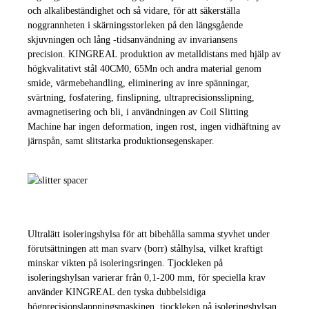
och alkalibeständighet och så vidare, för att säkerställa
noggrannheten i skärningsstorleken på den längsgående
skjuvningen och lång -tidsanvändning av invariansens
precision.
KINGREAL produktion av metalldistans med hjälp av
högkvalitativt stål 40CM0, 65Mn och andra material genom
smide, värmebehandling, eliminering av inre spänningar,
svärtning, fosfatering, finslipning, ultraprecisionsslipning,
avmagnetisering och bli, i användningen av Coil Slitting
Machine har ingen deformation, ingen rost, ingen vidhäftning av
järnspån, samt slitstarka produktionsegenskaper.
Ultralätt isoleringshylsa för att bibehålla samma styvhet under
förutsättningen att man svarv (borr) stålhylsa, vilket kraftigt
minskar vikten på isoleringsringen. Tjockleken på
isoleringshylsan varierar från 0,1-200 mm, för speciella krav
använder KINGREAL den tyska dubbelsidiga
högprecisionslappningsmaskinen, tjockleken på isoleringshylsan