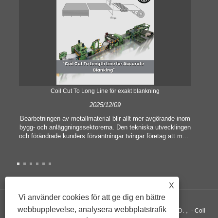
Coil Cut To Long Line för exakt blankning
2025/12/09
Bearbetningen av metallmaterial blir allt mer avgörande inom
bygg- och anläggningssektorerna. Den tekniska utvecklingen
och förändrade kunders förväntningar tvingar företag att möta
he
allt högre tillverkningskriterier och kvalitetskrav.
av 
Konventionella handbearbetningstekniker är inte längre
mas
tillräckliga för att tillfredsställa behoven hos modern industri,
me
särskilt i strävan efter stor noggrannhet och effektivitet.
Därför har spolen skuren till längdlinjen uppstått som en
omr
X
spolbearbetningsutrustning.
Vi använder cookies för att ge dig en bättre
webbupplevelse, analysera webbplatstrafik
Upphovsrätt ©GUANGZHOU KINGREAL MACHINERY CO., LTD.， - Coil