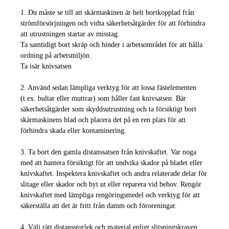
1. Du måste se till att skärmaskinen är helt bortkopplad från
strömförsörjningen och vidta säkerhetsåtgärder för att förhindra
att utrustningen startar av misstag.
Ta samtidigt bort skräp och hinder i arbetsområdet för att hålla
ordning på arbetsmiljön.
Ta isär knivsatsen
2. Använd sedan lämpliga verktyg för att lossa fästelementen
(t.ex. bultar eller muttrar) som håller fast knivsatsen. Bär
säkerhetsåtgärder som skyddsutrustning och ta försiktigt bort
skärmaskinens blad och placera det på en ren plats för att
förhindra skada eller kontaminering.
3. Ta bort den gamla distanssatsen från knivskaftet. Var noga
med att hantera försiktigt för att undvika skador på bladet eller
knivskaftet. Inspektera knivskaftet och andra relaterade delar för
slitage eller skador och byt ut eller reparera vid behov. Rengör
knivskaftet med lämpliga rengöringsmedel och verktyg för att
säkerställa att det är fritt från damm och föroreningar.
4. Välj rätt distansstorlek och material enligt slitsningskraven.