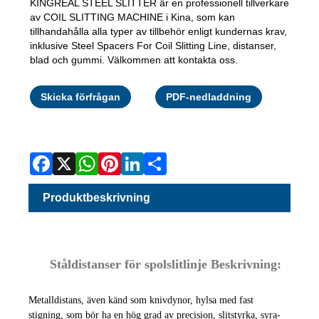
KINGREAL STEEL SLITTER är en professionell tillverkare
av COIL SLITTING MACHINE i Kina, som kan
tillhandahålla alla typer av tillbehör enligt kundernas krav,
inklusive Steel Spacers For Coil Slitting Line, distanser,
blad och gummi. Välkommen att kontakta oss.
Facebook
X
WhatsAp
Pinterest
LinkedI
Share
Skicka förfrågan
PDF-nedladdning
Produktbeskrivning
Ståldistanser för spolslitlinje Beskrivning:
Metalldistans, även känd som knivdynor, hylsa med fast
stigning, som bör ha en hög grad av precision, slitstyrka, syra-