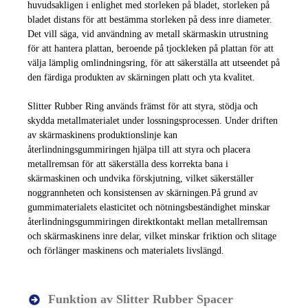
huvudsakligen i enlighet med storleken på bladet, storleken på
bladet distans för att bestämma storleken på dess inre diameter.
Det vill säga, vid användning av metall skärmaskin utrustning
för att hantera plattan, beroende på tjockleken på plattan för att
välja lämplig omlindningsring, för att säkerställa att utseendet på
den färdiga produkten av skärningen platt och yta kvalitet.
Slitter Rubber Ring används främst för att styra, stödja och
skydda metallmaterialet under lossningsprocessen. Under driften
av skärmaskinens produktionslinje kan
återlindningsgummiringen hjälpa till att styra och placera
metallremsan för att säkerställa dess korrekta bana i
skärmaskinen och undvika förskjutning, vilket säkerställer
noggrannheten och konsistensen av skärningen.
På grund av
gummimaterialets elasticitet och nötningsbeständighet minskar
återlindningsgummiringen direktkontakt mellan metallremsan
och skärmaskinens inre delar, vilket minskar friktion och slitage
och förlänger maskinens och materialets livslängd.
Funktion av Slitter Rubber Spacer