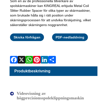
Som en av de professionella tillverkare av
spolskärmaskiner kan KINGREAL erbjuda Metal Coil
Slitter Rubber Spacer för olika typer av skärmaskiner,
som brukade hålla sig i rätt position under
skärningsprocessen för att undvika förskjutning, vilket
säkerställer skärningens noggrannhet.
Facebook
X
WhatsAp
Pinterest
LinkedI
Share
Skicka förfrågan
PDF-nedladdning
Produktbeskrivning
Videovisning av
högprecisionsspoleklippningsmaskin