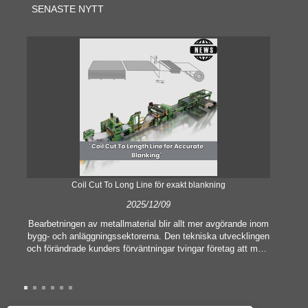
SENASTE NYTT
Coil Cut To Long Line för exakt blankning
2025/12/09
Bearbetningen av metallmaterial blir allt mer avgörande inom
bygg- och anläggningssektorerna. Den tekniska utvecklingen
och förändrade kunders förväntningar tvingar företag att möta
he
allt högre tillverkningskriterier och kvalitetskrav.
av 
Konventionella handbearbetningstekniker är inte längre
mas
tillräckliga för att tillfredsställa behoven hos modern industri,
me
särskilt i strävan efter stor noggrannhet och effektivitet.