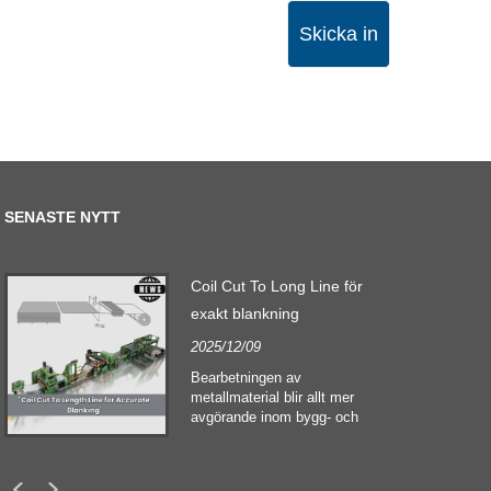
Skicka in
SENASTE NYTT
Coil Cut To Long Line för
exakt blankning
2025/12/09
Bearbetningen av
metallmaterial blir allt mer
avgörande inom bygg- och
anläggningssektorerna. Den
tekniska utvecklingen och
förändrade kunders