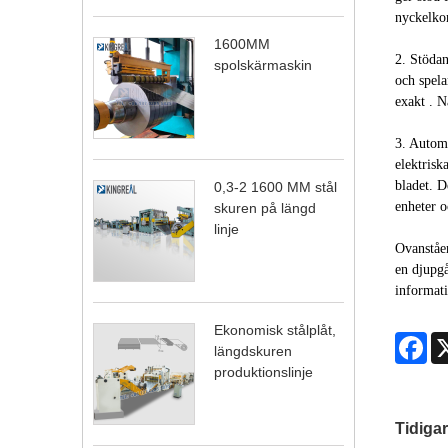
nyckelkom
1600MM
2. Stödan
spolskärmaskin
och spela
exakt . N
3. Automa
elektrisk
bladet. D
0,3-2 1600 MM stål
enheter o
skuren på längd
linje
Ovanståen
en djupgå
informati
Ekonomisk stålplåt,
Fa
längdskuren
produktionslinje
Tidigar