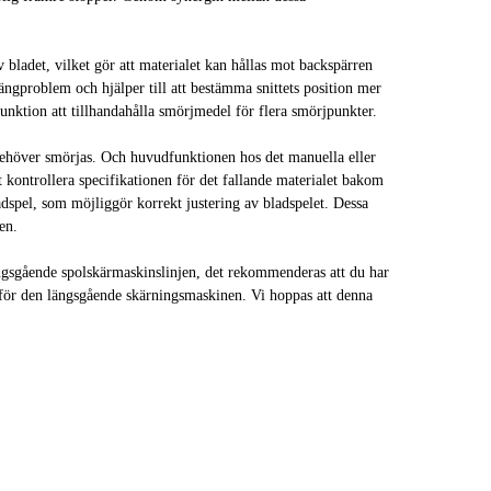
 bladet, vilket gör att materialet kan hållas mot backspärren
hängproblem och hjälper till att bestämma snittets position mer
unktion att tillhandahålla smörjmedel för flera smörjpunkter.
behöver smörjas. Och huvudfunktionen hos det manuella eller
tt kontrollera specifikationen för det fallande materialet bakom
adspel, som möjliggör korrekt justering av bladspelet. Dessa
en.
längsgående spolskärmaskinslinjen, det rekommenderas att du har
n för den längsgående skärningsmaskinen. Vi hoppas att denna