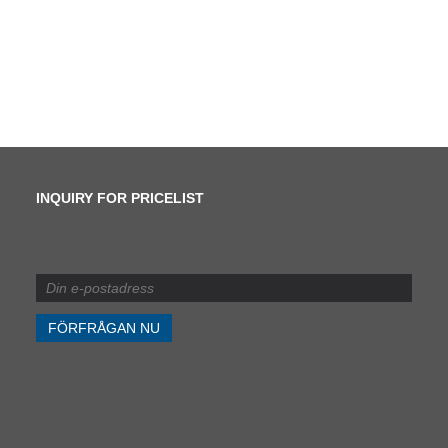
INQUIRY FOR PRICELIST
Vad är skillnaden mellan
skjuvning och slitning?
2024/07/11
Vad är skillnaden mellan
skjuvning och slitning?