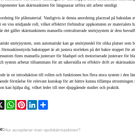
ponenter kan skärmaskinen för längssaxar utföra sitt arbete smidigt.
ordning för plåtmaterial. Vanligtvis är denna anordning placerad på baksidan av
r en viss stödjande roll, vilket effektivt förhindrar uppkomsten av materialets 
är det gäller skärmaskinens manuella centraliserade smörjsystem är dess huvudf
tiskt smörjsystem, som automatiskt kan ge smörjmedel för olika platser som 
a förmaskinsstyrda bakstoppet är att justera storleken på det bakre stoppet för a
essutom finns manuella justerare för bladspel och motoriserade justerare för bl
ch system arbetar tillsammans för att säkerställa en effektiv drift av skärmaskin
de är en introduktion till rollen och funktionen hos flera stora system i den 
ende förståelse för relevant kunskap för att bättre kunna tillämpa utrustninge
on kan hjälpa dig, vilket leder till mer djupgående studier och praktik.
cebook
X
WhatsApp
Pinterest
LinkedIn
Share
e:
Hur accepterar man spolskärmaskinen?