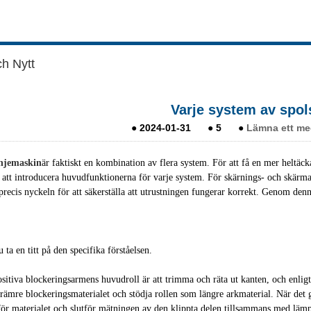
h Nytt
Varje system av spols
●
2024-01-31
●
5
●
Lämna ett med
injemaskin
är faktiskt en kombination av flera system. För att få en mer hel
t att introducera huvudfunktionerna för varje system. För skärnings- och skärm
 precis nyckeln för att säkerställa att utrustningen fungerar korrekt. Genom den
 ta en titt på den specifika förståelsen.
sitiva blockeringsarmens huvudroll är att trimma och räta ut kanten, och enlig
rämre blockeringsmaterialet och stödja rollen som längre arkmaterial. När det
för materialet och slutför mätningen av den klippta delen tillsammans med läm