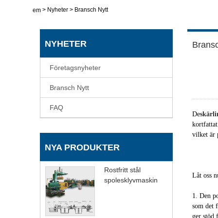
>
Nyheter
>
Bransch Nytt
Hem
NYHETER
Bransc
Företagsnyheter
Bransch Nytt
FAQ
De
skärl
kortfatta
vilket är
NYA PRODUKTER
Rostfritt stål
Låt oss nu
spolesklyvmaskin
1. Den po
som det f
ger stöd 