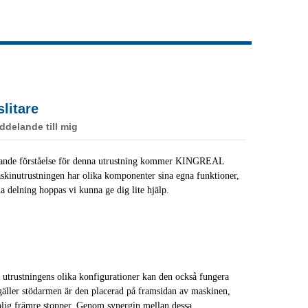
Live
litare
delande till mig
täckande förståelse för denna utrustning kommer KINGREAL
askinutrustningen har olika komponenter sina egna funktioner,
na delning hoppas vi kunna ge dig lite hjälp.
t utrustningens olika konfigurationer kan den också fungera
 gäller stödarmen är den placerad på framsidan av maskinen,
plig främre stopper. Genom synergin mellan dessa