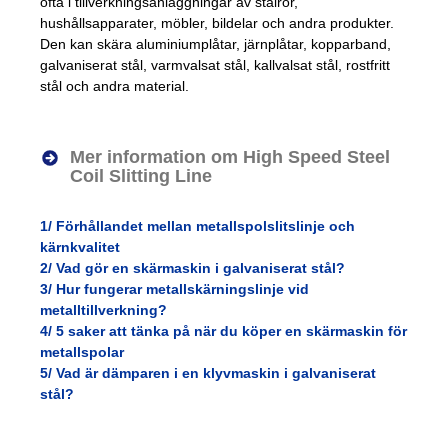
ofta i tillverkningsanläggningar av stålrör,
hushållsapparater, möbler, bildelar och andra produkter.
Den kan skära aluminiumplåtar, järnplåtar, kopparband,
galvaniserat stål, varmvalsat stål, kallvalsat stål, rostfritt
stål och andra material.
Mer information om High Speed ​​Steel
Coil Slitting Line
1/ Förhållandet mellan metallspolslitslinje och
kärnkvalitet
2/
Vad gör en skärmaskin i galvaniserat stål?
3/
Hur fungerar metallskärningslinje vid
metalltillverkning?
4/
5 saker att tänka på när du köper en skärmaskin för
metallspolar
5/
Vad är dämparen i en klyvmaskin i galvaniserat
stål?