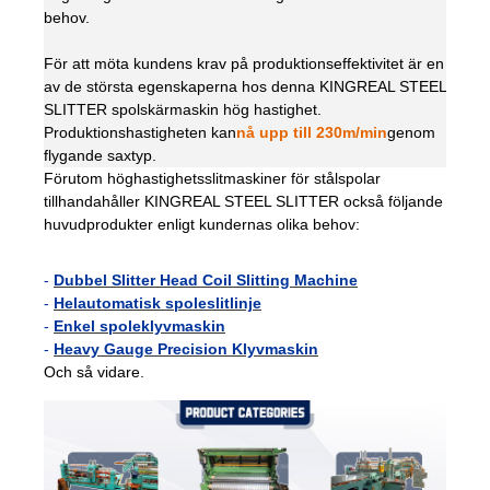
behov.
För att möta kundens krav på produktionseffektivitet är en
av de största egenskaperna hos denna KINGREAL STEEL
SLITTER spolskärmaskin hög hastighet.
Produktionshastigheten kan
nå upp till 230m/min
genom
flygande saxtyp.
Förutom höghastighetsslitmaskiner för stålspolar
tillhandahåller KINGREAL STEEL SLITTER också följande
huvudprodukter enligt kundernas olika behov:
-
Dubbel Slitter Head Coil Slitting Machine
-
Helautomatisk spoleslitlinje
-
Enkel spoleklyvmaskin
-
Heavy Gauge Precision Klyvmaskin
Och så vidare.