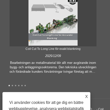
Coil Cut To Long Line för exakt blankning
2025/12/09
Bearbetningen av metallmaterial blir allt mer avgörande inom
bygg- och anläggningssektorerna. Den tekniska utvecklingen
och förändrade kunders förväntningar tvingar företag att möta
he
allt högre tillverkningskriterier och kvalitetskrav.
av 
Konventionella handbearbetningstekniker är inte längre
mas
tillräckliga för att tillfredsställa behoven hos modern industri,
me
särskilt i strävan efter stor noggrannhet och effektivitet.
Därför har spolen skuren till längdlinjen uppstått som en
omr
X
spolbearbetningsutrustning.
Vi använder cookies för att ge dig en bättre
webbupplevelse, analysera webbplatstrafik
Upphovsrätt ©GUANGZHOU KINGREAL MACHINERY CO., LTD.， - Coil