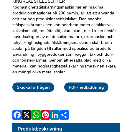
KINGREAL STEEL SLITTER
höghastighetstålskärningsmaskin har en maximal
produktionshastighet på 230 m/min, är lätt att använda
och har hög produktionseffektivitet. Den snabba
stålspolskärmaskinen kan bearbeta material inklusive
kallvalsat stål, rostfritt stål, aluminium, etc. Linjen består
huvudsakligen av en decoiler, matare, skärmaskin och
rekyl. Höghastighetstålskärningsmaskinen skär breda
spolar på längden till rullar med specificerad bredd för
användning i byggprodukter som väggar, tak och dörr-
och fönsterkarmar. Genom att ersätta blad med olika
material, kan höghastighetstålskärningsmaskinen skära
en mängd olika metallspolar.
Facebook
X
WhatsAp
Pinterest
LinkedI
Share
Skicka förfrågan
PDF-nedladdning
Produktbeskrivning